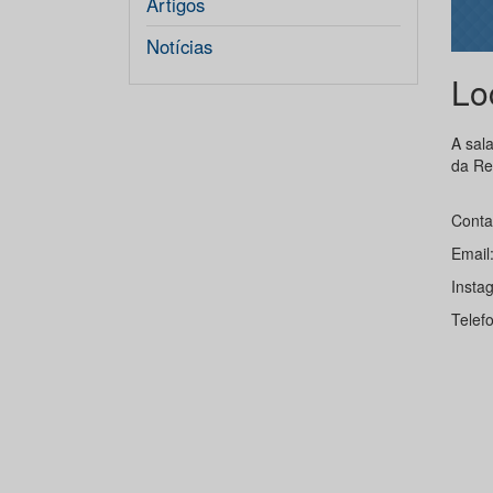
Artigos
Notícias
Lo
A sal
da Rei
Conta
Email
Insta
Telef