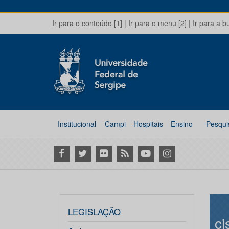
Ir para o conteúdo [1]
|
Ir para o menu [2]
|
Ir para a b
Institucional
Campi
Hospitais
Ensino
Pesqui
Facebook
Twitter
Flickr
RSS
Youtube
Instagram
LEGISLAÇÃO
ci