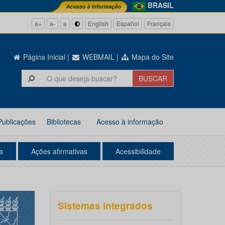
BRASIL
a+
a-
a
English
Español
Français
Página Inicial
|
WEBMAIL
|
Mapa do Site
Publicações
Bibliotecas
Acesso à informação
a
Ações afirmativas
Acessibilidade
Sistemas integrados