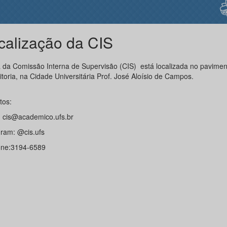
calização da CIS
a da Comissão Interna de Supervisão (CIS) está localizada no pavimen
toria, na Cidade Universitária Prof. José Aloísio de Campos.
tos:
: cis@academico.ufs.br
gram: @cis.ufs
one:3194-6589