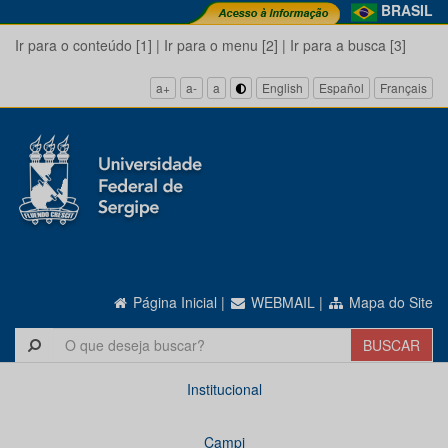
BRASIL
Ir para o conteúdo [1]
|
Ir para o menu [2]
|
Ir para a busca [3]
a+
a-
a
English
Español
Français
Página Inicial
|
WEBMAIL
|
Mapa do Site
Institucional
Campi