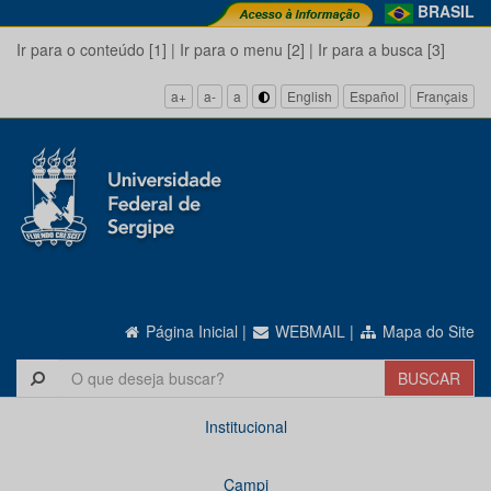
BRASIL
Ir para o conteúdo [1]
|
Ir para o menu [2]
|
Ir para a busca [3]
a+
a-
a
English
Español
Français
Página Inicial
|
WEBMAIL
|
Mapa do Site
Institucional
Campi