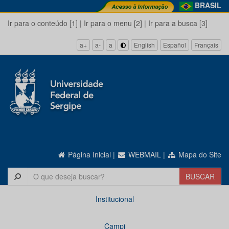
BRASIL
Ir para o conteúdo [1]
|
Ir para o menu [2]
|
Ir para a busca [3]
a+
a-
a
English
Español
Français
Página Inicial
|
WEBMAIL
|
Mapa do Site
Institucional
Campi