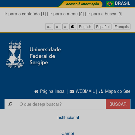
BRASIL
Ir para o conteúdo [1]
|
Ir para o menu [2]
|
Ir para a busca [3]
a+
a-
a
English
Español
Français
Página Inicial
|
WEBMAIL
|
Mapa do Site
Institucional
Campi